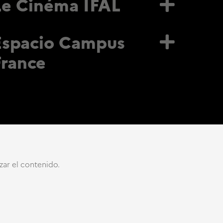
Le Cinéma IFAL
Espacio Campus
France
izar el contenido.