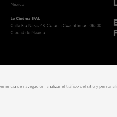
México
Le Cinéma IFAL
Calle Río Nazas 43, Colonia Cuauhtémoc. 06500
Ciudad de México
eriencia de navegación, analizar el tráfico del sitio y personal