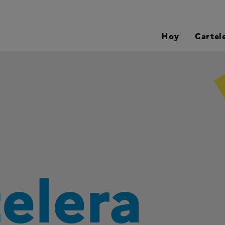
Hoy
Cartel
telera