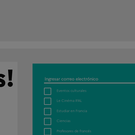
s!
Ingresar
correo
Eventos culturales
electrónico
Le Cinéma IFAL
Estudiar en Francia
Ciencias
Profesores de francés