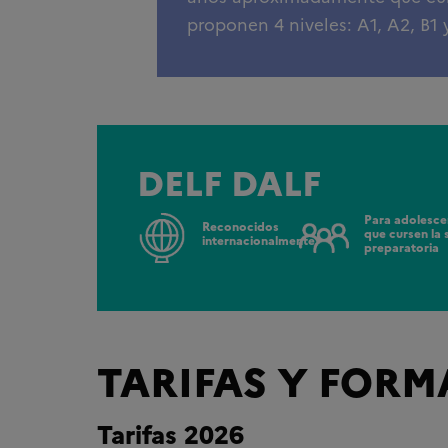
proponen 4 niveles: A1, A2, B1 
DELF DALF
Para adolesce
Reconocidos
que cursen la 
internacionalmente
preparatoria
TARIFAS Y FORM
Tarifas 2026