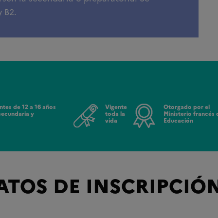
y B2.
ntes de 12 a 16 años
Vigente
Otorgado por el
secundaria y
toda la
Ministerio francés 
vida
Educación
ATOS DE INSCRIPCIÓ