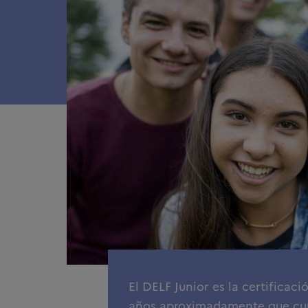
El DELF Junior es la certificac
años aproximadamente que curs