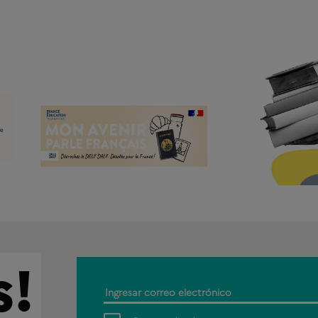
s!
Ingresar
correo