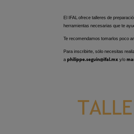
El IFAL ofrece talleres de preparac
herramientas necesarias que te ayuda
Te recomendamos tomarlos poco ante
Para inscribirte, sólo necesitas real
philippe.seguin@ifal.mx
mar
a
y/o