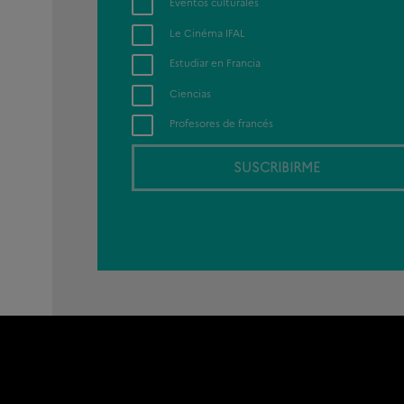
Eventos culturales
electrónico
Le Cinéma IFAL
Estudiar en Francia
Ciencias
Profesores de francés
SUSCRIBIRME