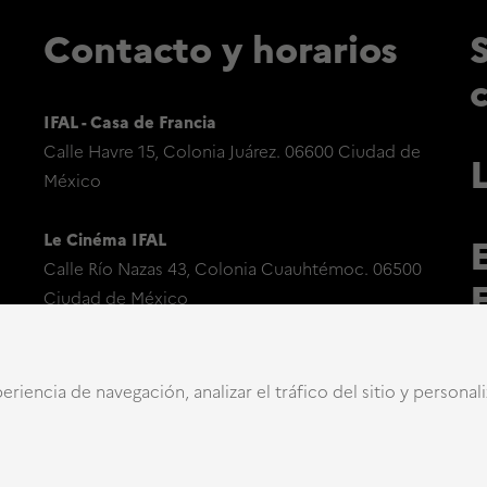
Contacto y horarios
IFAL - Casa de Francia
Calle Havre 15, Colonia Juárez. 06600 Ciudad de
México
Le Cinéma IFAL
Calle Río Nazas 43, Colonia Cuauhtémoc. 06500
Ciudad de México
eriencia de navegación, analizar el tráfico del sitio y personal