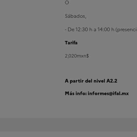
O
Sábados,
- De 12:30 h a 14:00 h (presenci
Tarifa
2,020mxn$
A partir del nivel A2.2
Más info: informes@ifal.mx