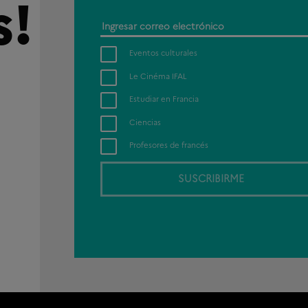
s!
Ingresar
correo
Eventos culturales
electrónico
Le Cinéma IFAL
Estudiar en Francia
Ciencias
Profesores de francés
SUSCRIBIRME