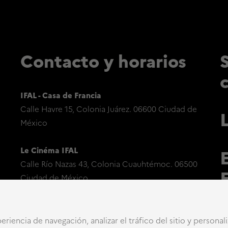
Contacto y horarios
IFAL - Casa de Francia
Calle Havre 15, Colonia Juárez. 06600 Ciudad de
México
Le Cinéma IFAL
Calle Río Nazas 43, Colonia Cuauhtémoc. 06500
Ciudad de México
eriencia de navegación, analizar el tráfico del sitio y personal