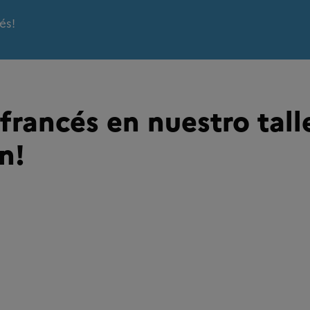
és!
 francés en nuestro tall
n!