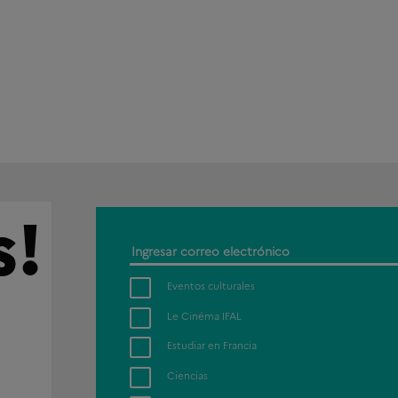
s!
Ingresar
correo
Eventos culturales
electrónico
Le Cinéma IFAL
Estudiar en Francia
Ciencias